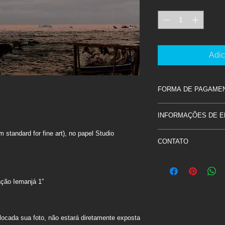
Quantidade
*
Adic
FORMA DE PAGAME
Depósito bancário.
INFORMAÇÕES DE 
Entrar em contato pa
email: contato@sinis
standard for fine art), no papel Studio
Entrega local dire
Cel: +55 71 99161 7
CONTATO
Entrega fora de S
responsável pela
contato@sinisiaconi
wzapp +55 71 99161
ação Iemanjá 1”
olocada sua foto, não estará diretamente exposta